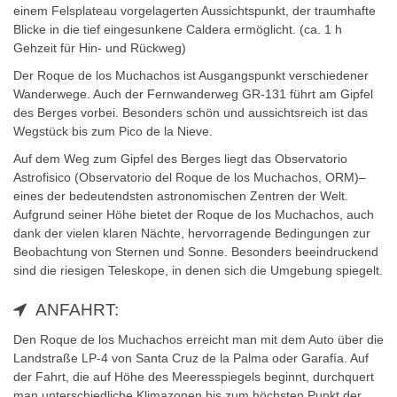
einem Felsplateau vorgelagerten Aussichtspunkt, der traumhafte
Blicke in die tief eingesunkene Caldera ermöglicht. (ca. 1 h
Gehzeit für Hin- und Rückweg)
Der Roque de los Muchachos ist Ausgangspunkt verschiedener
Wanderwege. Auch der Fernwanderweg GR-131 führt am Gipfel
des Berges vorbei. Besonders schön und aussichtsreich ist das
Wegstück bis zum Pico de la Nieve.
Auf dem Weg zum Gipfel des Berges liegt das Observatorio
Astrofisico (Observatorio del Roque de los Muchachos, ORM)–
eines der bedeutendsten astronomischen Zentren der Welt.
Aufgrund seiner Höhe bietet der Roque de los Muchachos, auch
dank der vielen klaren Nächte, hervorragende Bedingungen zur
Beobachtung von Sternen und Sonne. Besonders beeindruckend
sind die riesigen Teleskope, in denen sich die Umgebung spiegelt.
ANFAHRT:
Den Roque de los Muchachos erreicht man mit dem Auto über die
Landstraße LP-4 von Santa Cruz de la Palma oder Garafía. Auf
der Fahrt, die auf Höhe des Meeresspiegels beginnt, durchquert
man unterschiedliche Klimazonen bis zum höchsten Punkt der