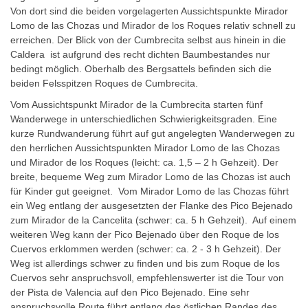
Von dort sind die beiden vorgelagerten Aussichtspunkte Mirador
Lomo de las Chozas und Mirador de los Roques relativ schnell zu
erreichen. Der Blick von der Cumbrecita selbst aus hinein in die
Caldera ist aufgrund des recht dichten Baumbestandes nur
bedingt möglich. Oberhalb des Bergsattels befinden sich die
beiden Felsspitzen Roques de Cumbrecita.
Vom Aussichtspunkt Mirador de la Cumbrecita starten fünf
Wanderwege in unterschiedlichen Schwierigkeitsgraden. Eine
kurze Rundwanderung führt auf gut angelegten Wanderwegen zu
den herrlichen Aussichtspunkten Mirador Lomo de las Chozas
und Mirador de los Roques (leicht: ca. 1,5 – 2 h Gehzeit). Der
breite, bequeme Weg zum Mirador Lomo de las Chozas ist auch
für Kinder gut geeignet. Vom Mirador Lomo de las Chozas führt
ein Weg entlang der ausgesetzten der Flanke des Pico Bejenado
zum Mirador de la Cancelita (schwer: ca. 5 h Gehzeit). Auf einem
weiteren Weg kann der Pico Bejenado über den Roque de los
Cuervos erklommen werden (schwer: ca. 2 - 3 h Gehzeit). Der
Weg ist allerdings schwer zu finden und bis zum Roque de los
Cuervos sehr anspruchsvoll, empfehlenswerter ist die Tour von
der Pista de Valencia auf den Pico Bejenado. Eine sehr
anspruchsvolle Route führt entlang des östlichen Randes des