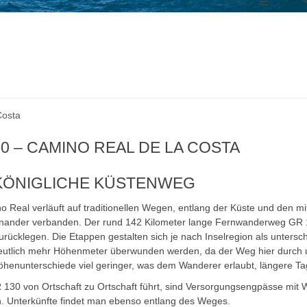
Costa
0 – CAMINO REAL DE LA COSTA
KÖNIGLICHE KÜSTENWEG
 Real verläuft auf traditionellen Wegen, entlang der Küste und den mit
inander verbanden. Der rund 142 Kilometer lange Fernwanderweg GR 130
rücklegen. Die Etappen gestalten sich je nach Inselregion als untersc
utlich mehr Höhenmeter überwunden werden, da der Weg hier durch un
Höhenunterschiede viel geringer, was dem Wanderer erlaubt, längere T
 130 von Ortschaft zu Ortschaft führt, sind Versorgungsengpässe mit
n. Unterkünfte findet man ebenso entlang des Weges.