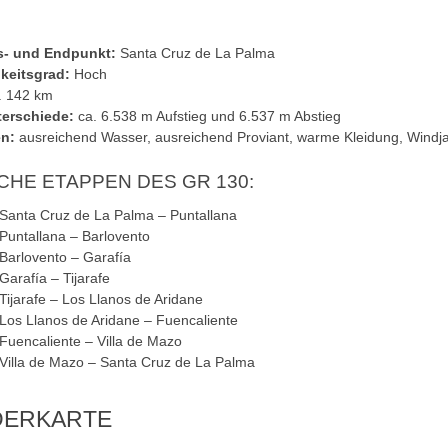
- und Endpunkt:
Santa Cruz de La Palma
keitsgrad:
Hoch
. 142 km
erschiede:
ca. 6.538 m Aufstieg und 6.537 m Abstieg
n:
ausreichend Wasser, ausreichend Proviant, warme Kleidung, Windj
CHE ETAPPEN DES GR 130:
Santa Cruz de La Palma – Puntallana
Puntallana – Barlovento
Barlovento – Garafía
arafía – Tijarafe
ijarafe – Los Llanos de Aridane
Los Llanos de Aridane – Fuencaliente
Fuencaliente – Villa de Mazo
Villa de Mazo – Santa Cruz de La Palma
ERKARTE