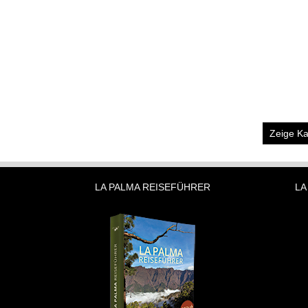
Zeige Ka
LA PALMA REISEFÜHRER
LA