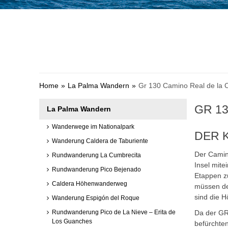
Home
La Palma Wandern
Gr 130 Camino Real de la 
GR 13
La Palma Wandern
Wanderwege im Nationalpark
DER 
Wanderung Caldera de Taburiente
Der Camino
Rundwanderung La Cumbrecita
Insel mite
Rundwanderung Pico Bejenado
Etappen zu
Caldera Höhenwanderweg
müssen de
sind die 
Wanderung Espigón del Roque
Rundwanderung Pico de La Nieve – Erita de
Da der GR
Los Guanches
befürchte