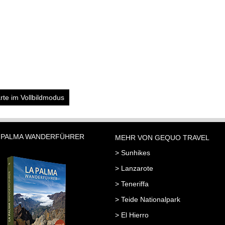
rte im Vollbildmodus
 PALMA WANDERFÜHRER
MEHR VON GEQUO TRAVEL
> Sunhikes
> Lanzarote
> Teneriffa
> Teide Nationalpark
> El Hierro